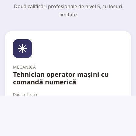
Două calificări profesionale de nivel 5, cu locuri
limitate
MECANICĂ
Tehnician operator mașini cu
comandă numerică
Durata
Locuri
1 an
32
Învățământ de masă – ZI
Calificarea se va organiza doar dacă se atinge