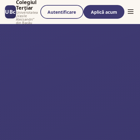
Colegiul
Terțiar
UBc
Autentificare
Aplică acum
Universitatea
„Vasile
Alecsandri”
din Bacău