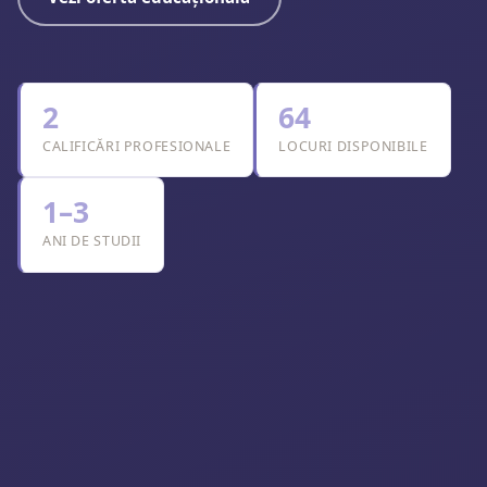
2
64
CALIFICĂRI PROFESIONALE
LOCURI DISPONIBILE
1–3
ANI DE STUDII